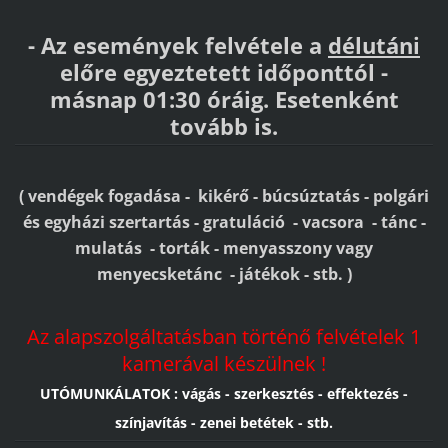
- Az események felvétele a
délutáni
előre egyeztetett időponttól -
másnap 01:30 óráig. Esetenként
tovább is.
( vendégek fogadása - kikérő - búcsúztatás - polgári
és egyházi szertartás - gratuláció - vacsora - tánc -
mulatás - torták - menyasszony vagy
menyecsketánc - játékok - stb. )
Az alapszolgáltatásban történő felvételek 1
kamerával készülnek !
UTÓMUNKÁLATOK : vágás - szerkesztés - effektezés -
színjavítás - zenei betétek - stb
.