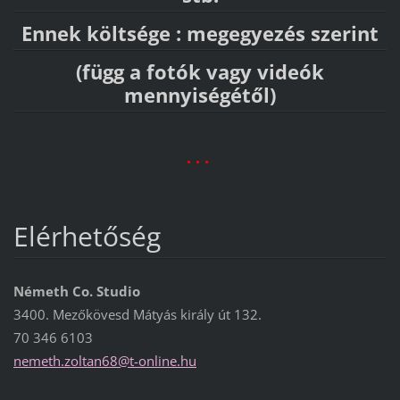
Ennek költsége : megegyezés szerint
(függ a fotók vagy videók
mennyiségétől)
. . .
Elérhetőség
Németh Co. Studio
3400. Mezőkövesd Mátyás király út 132.
70 346 6103
nemeth.z
oltan68@
t-online
.hu