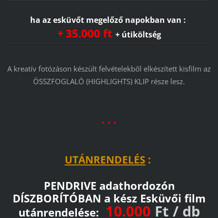
ha az esküvőt megelőző napokban van :
+
35.000 ft
+ útiköltség
A kreatív fotózáson készült felvételekből elkészített kisfilm az
ÖSSZFOGLALÓ (HIGHLIGHTS) KLIP része lesz.
. . .
UTÁNRENDELÉS
:
PENDRIVE adathordozón
DÍSZBORÍTÓBAN a kész Esküvői film
10.000
Ft / db
utánrendelése: