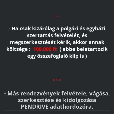
. . .
- Ha csak kizárólag a polgári és egyházi
szertartás felvételét, és
megszerkesztését kérik, akkor annak
költsége :
100.000 ft
( ebbe beletartozik
egy összefoglaló klip is )
* * *
- Más rendezvények felvétele, vágása,
szerkesztése és kidolgozása
PENDRIVE adathordozóra.