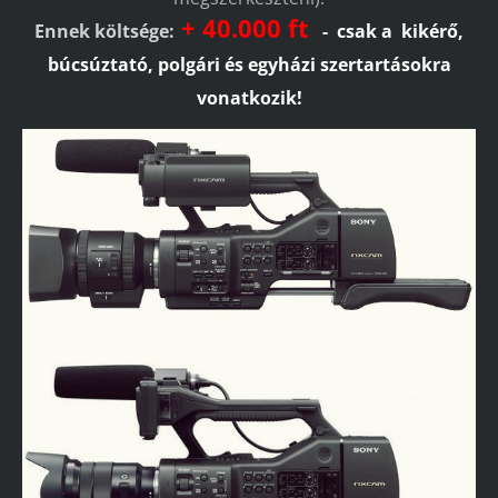
+ 40.000 ft
Ennek költsége:
- csak a kikérő,
búcsúztató, polgári és egyházi szertartásokra
vonatkozik!