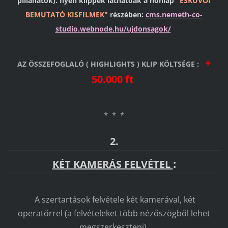
pillanatok). Ilyen
klippek láthatóak a honlap
"ESKÜVŐI
BEMUTATÓ KISFILMEK"
részében:
cms.nemeth-co-
studio.webnode.hu/ujdonsagok/
+
AZ ÖSSZEFOGLALÓ ( HIGHLIGHTS ) KLIP KÖLTSÉGE :
50.000 ft
* * *
2.
:
KÉT KAMERÁS FELVÉTEL
A szertartások felvétele két kamerával, két
operatőrrel
(a felvételeket több nézőszögből lehet
megszerkeszteni).