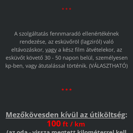
* * *
A szolgáltatás fennmaradó ellenértékének
rendezése, az esküvőröl (lagziról) való
eltávozáskor,
vagy
a kész film átvételekor, az
esküvőt követő 30 - 50 napon belül, személyesen
kp-ben, vagy átutalással történik. (VÁLASZTHATÓ)
* * *
Mezőkövesden kívül az útiköltség
:
100
ft / km
(az oda - vissza megtett kilométerrel kell