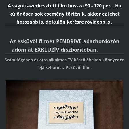
A vágott-szerkesztett film hossza 90 - 120 perc. Ha
különösen sok esemény történik, akkor ez lehet
hosszabb is, de külön kérésre rövidebb is .
Az esküvői filmet PENDRIVE adathordozón
adom át EXKLUZÍV díszborítóban.
Számítógépen és arra alkalmas TV készülékeken könnyedén
lejátszható az Esküvői film.