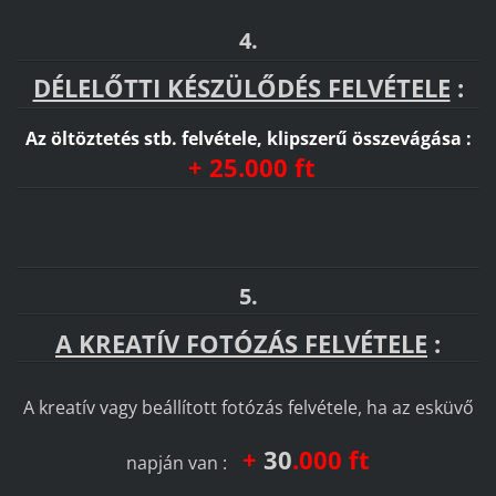
4.
DÉLELŐTTI KÉSZÜLŐDÉS FELVÉTELE
:
Az öltöztetés stb. felvétele, klipszerű összevágása :
+ 25.000 ft
5.
A KREATÍV FOTÓZÁS FELVÉTELE
:
A kreatív vagy beállított fotózás felvétele, ha az esküvő
+
30
.000 ft
napján van :