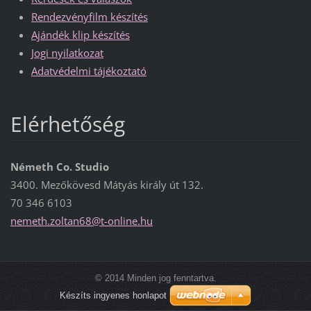
Rendezvényfilm készítés
Ajándék klip készítés
Jogi nyilatkozat
Adatvédelmi tájékoztató
Elérhetőség
Németh Co. Studio
3400. Mezőkövesd Mátyás király út 132.
70 346 6103
nemeth.z
oltan68@
t-online
.hu
© 2014 Minden jog fenntartva.
Készíts ingyenes honlapot