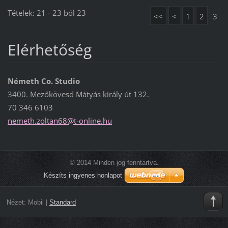
Tételek: 21 - 23 ból 23
<<
<
1
2
3
Elérhetőség
Németh Co. Studio
3400. Mezőkövesd Mátyás király út 132.
70 346 6103
nemeth.z
oltan68@
t-online
.hu
© 2014 Minden jog fenntartva.
Készíts ingyenes honlapot
Nézet:
Mobil
|
Standard