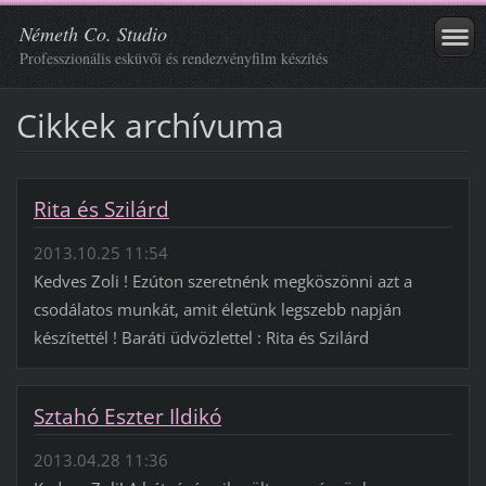
Németh Co. Studio
Professzionális esküvői és rendezvényfilm készítés
Cikkek archívuma
Rita és Szilárd
2013.10.25 11:54
Kedves Zoli ! Ezúton szeretnénk megköszönni azt a
csodálatos munkát, amit életünk legszebb napján
készítettél ! Baráti üdvözlettel : Rita és Szilárd
Sztahó Eszter Ildikó
2013.04.28 11:36