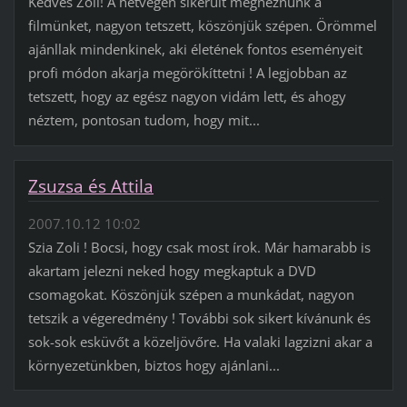
Kedves Zoli! A hétvégén sikerült megnéznünk a
filmünket, nagyon tetszett, köszönjük szépen. Örömmel
ajánllak mindenkinek, aki életének fontos eseményeit
profi módon akarja megörökíttetni ! A legjobban az
tetszett, hogy az egész nagyon vidám lett, és ahogy
néztem, pontosan tudom, hogy mit...
Zsuzsa és Attila
2007.10.12 10:02
Szia Zoli ! Bocsi, hogy csak most írok. Már hamarabb is
akartam jelezni neked hogy megkaptuk a DVD
csomagokat. Köszönjük szépen a munkádat, nagyon
tetszik a végeredmény ! További sok sikert kívánunk és
sok-sok esküvőt a közeljövőre. Ha valaki lagzizni akar a
környezetünkben, biztos hogy ajánlani...