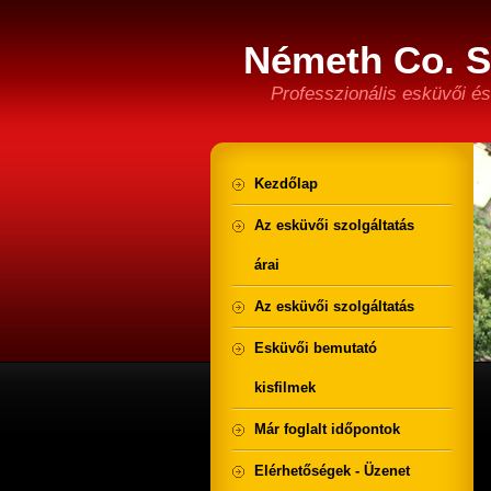
Németh Co. S
Professzionális esküvői é
Kezdőlap
Az esküvői szolgáltatás
árai
Az esküvői szolgáltatás
Esküvői bemutató
kisfilmek
Már foglalt időpontok
Elérhetőségek - Üzenet