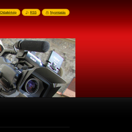
Oldaltérkép
RSS
Nyomtatás