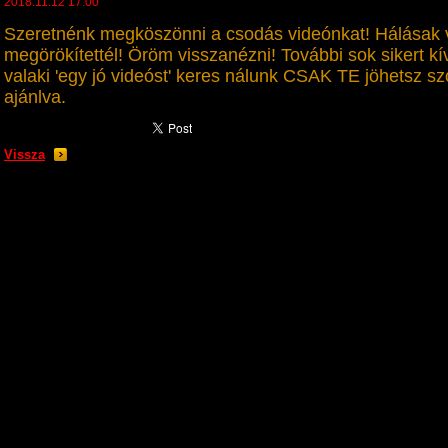
2018.11.12 17:00
Szeretnénk megköszönni a csodás videónkat! Hálása
megörökítettél! Öröm visszanézni! További sok sikert 
valaki 'egy jó videóst' keres nálunk CSAK TE jöhetsz s
ajánlva.
Vissza