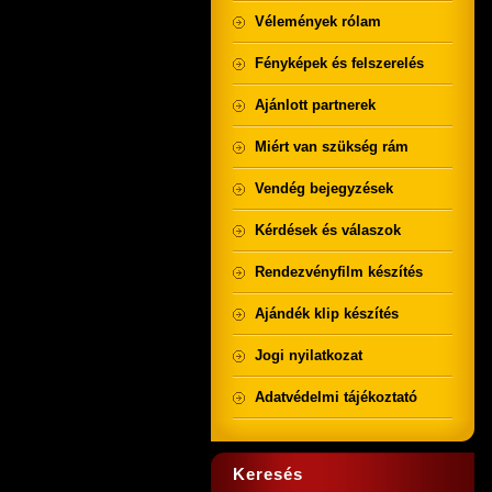
Vélemények rólam
Fényképek és felszerelés
Ajánlott partnerek
Miért van szükség rám
Vendég bejegyzések
Kérdések és válaszok
Rendezvényfilm készítés
Ajándék klip készítés
Jogi nyilatkozat
Adatvédelmi tájékoztató
Keresés